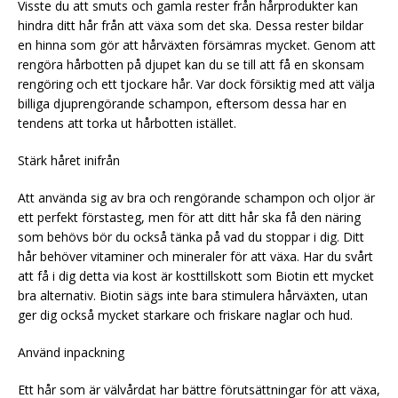
Visste du att smuts och gamla rester från hårprodukter kan
hindra ditt hår från att växa som det ska. Dessa rester bildar
en hinna som gör att hårväxten försämras mycket. Genom att
rengöra hårbotten på djupet kan du se till att få en skonsam
rengöring och ett tjockare hår. Var dock försiktig med att välja
billiga djuprengörande schampon, eftersom dessa har en
tendens att torka ut hårbotten istället.
Stärk håret inifrån
Att använda sig av bra och rengörande schampon och oljor är
ett perfekt förstasteg, men för att ditt hår ska få den näring
som behövs bör du också tänka på vad du stoppar i dig. Ditt
hår behöver vitaminer och mineraler för att växa. Har du svårt
att få i dig detta via kost är kosttillskott som Biotin ett mycket
bra alternativ. Biotin sägs inte bara stimulera hårväxten, utan
ger dig också mycket starkare och friskare naglar och hud.
Använd inpackning
Ett hår som är välvårdat har bättre förutsättningar för att växa,